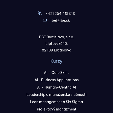
+421 254 418 513
fbe@fbe.sk
FBE Bratislava, s.r.o.
Liptovská 10,
821 09 Bratislava
Kurzy
AI – Core Skills
AI- Business Applications
AI – Human-Centric AI
Leadership a manažérske zručnosti
Lean management a Six Sigma
Projektový manažment