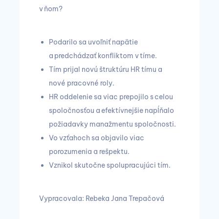
v ňom?
Podarilo sa uvoľniť napätie
a predchádzať konfliktom v tíme.
Tím prijal novú štruktúru HR tímu a
nové pracovné roly.
HR oddelenie sa viac prepojilo s celou
spoločnosťou a efektívnejšie napĺňalo
požiadavky manažmentu spoločnosti.
Vo vzťahoch sa objavilo viac
porozumenia a rešpektu.
Vznikol skutočne spolupracujúci tím.
Vypracovala: Rebeka Jana Trepačová