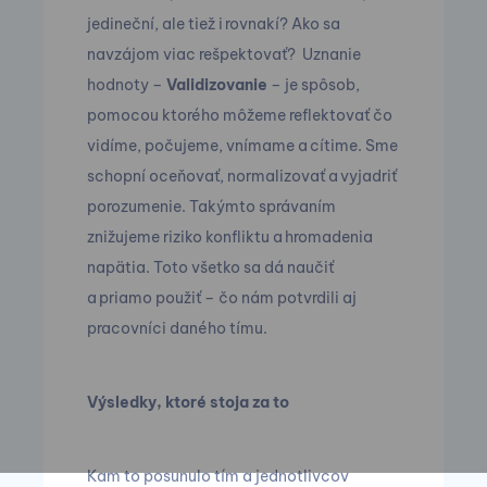
jedineční, ale tiež i rovnakí? Ako sa
navzájom viac rešpektovať? Uznanie
hodnoty –
Validizovanie
– je spôsob,
pomocou ktorého môžeme reflektovať čo
vidíme, počujeme, vnímame a cítime. Sme
schopní oceňovať, normalizovať a vyjadriť
porozumenie. Takýmto správaním
znižujeme riziko konfliktu a hromadenia
napätia. Toto všetko sa dá naučiť
a priamo použiť – čo nám potvrdili aj
pracovníci daného tímu.
Výsledky, ktoré stoja za to
Kam to posunulo tím a jednotlivcov