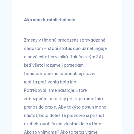
Ako sme hľadali riešenie
Zmeny v tíme sú prirodzene sprevádzané
chaosom – staré status quo už nefunguje
a nové ešte len vzniká. Tak čo s tým? Aj
keď všetci rozumeli potrebám
transformácie na racionálnej úrovni,
realita prežívania bola iná.
Potrebovali sme nástroje, ktoré
zabezpečia celostný prístup a umožnia
prenos do praxe. Aby takýto posun mohol
nastať, bolo dôležité pravdivo si priznať
a reflektovať, čo sa vlastne deje v tíme.
Ako to vnímame? Ako to teraz v tíme