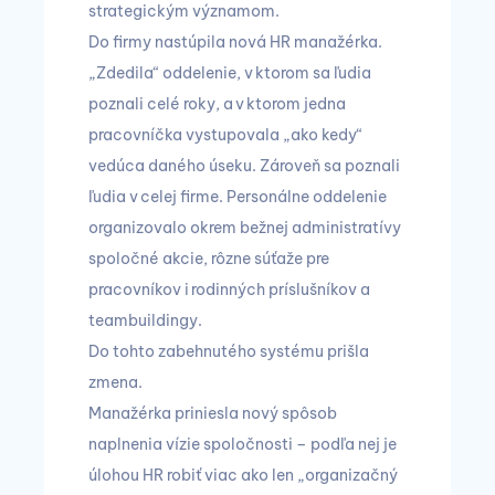
strategickým významom.
Do firmy nastúpila nová HR manažérka.
„Zdedila“ oddelenie, v ktorom sa ľudia
poznali celé roky, a v ktorom jedna
pracovníčka vystupovala „ako kedy“
vedúca daného úseku. Zároveň sa poznali
ľudia v celej firme. Personálne oddelenie
organizovalo okrem bežnej administratívy
spoločné akcie, rôzne súťaže pre
pracovníkov i rodinných príslušníkov a
teambuildingy.
Do tohto zabehnutého systému prišla
zmena.
Manažérka priniesla nový spôsob
naplnenia vízie spoločnosti – podľa nej je
úlohou HR robiť viac ako len „organizačný