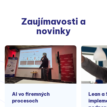
Zaujímavosti a
novinky
AI vo firemných
Lean a 
procesoch
impleme