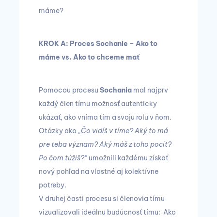
máme?
KROK A: Proces Sochanie – Ako to
máme vs. Ako to chceme mať
Pomocou procesu
Sochania
mal najprv
každý člen tímu možnosť autenticky
ukázať, ako vníma tím a svoju rolu v ňom.
Otázky ako
„Čo vidíš v tíme? Aký to má
pre teba význam? Aký máš z toho pocit?
Po čom túžiš?“
umožnili každému získať
nový pohľad na vlastné aj kolektívne
potreby.
V druhej časti procesu si členovia tímu
vizualizovali ideálnu budúcnosť tímu: Ako