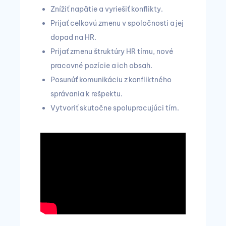
Znížiť napätie a vyriešiť konflikty.
Prijať celkovú zmenu v spoločnosti a jej
dopad na HR.
Prijať zmenu štruktúry HR tímu, nové
pracovné pozície a ich obsah.
Posunúť komunikáciu z konfliktného
správania k rešpektu.
Vytvoriť skutočne spolupracujúci tím.