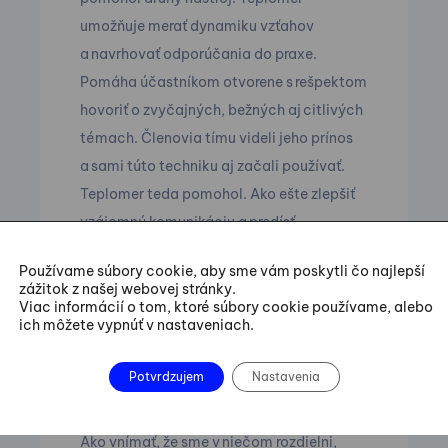
umožňuje merať dynamiku vzťahov
a navrhovať odporúčania do praxe.
Pomáha účastníkom otvorene s rešpektom
hovoriť o zvyčajných, bežných aj citlivých
témach. Členovia tímu videli jeho prínos
a sami túto techniku aj začali používať.
Teplomer teda pomohol. Ako ešte zlepšiť
vzájomnú komunikáciu a predísť
konfliktom?
Používame súbory cookie, aby sme vám poskytli čo najlepší
zážitok z našej webovej stránky.
Viac informácií o tom, ktoré súbory cookie používame, alebo
KROK C: Validizovanie – Uznanie
ich môžete vypnúť v nastaveniach.
hodnoty každého člena
Potvrdzujem
Nastavenia
Ako uznať, že každý máme svoju hodnotu?
Ako vnímať, že sme v niečom rozdielni,