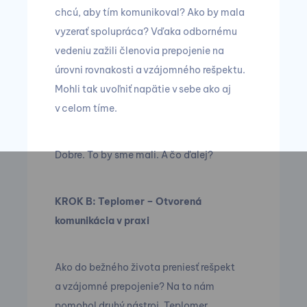
chcú, aby tím komunikoval? Ako by mala
vyzerať spolupráca? Vďaka odbornému
vedeniu zažili členovia prepojenie na
úrovni rovnakosti a vzájomného rešpektu.
Mohli tak uvoľniť napätie v sebe ako aj
v celom tíme.
Dobre. To by sme mali. A čo ďalej?
KROK B: Teplomer – Otvorená
komunikácia v praxi
Ako do bežného života preniesť rešpekt
a vzájomné prepojenie? Na to nám
pomohol druhý nástroj. Teplomer