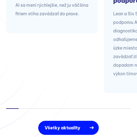
podpor
AI sa mení rýchlejšie, než ju väčšina
firiem stíha zavádzať do praxe.
Lean a Six
podporou A
diagnostik
odhaľujeme
úzke miest
zavádzať zl
dopadom na 
výkon tímo
Všetky aktuality