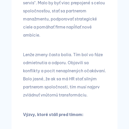
servis“. Malo by byť viac prepojené s celou
spoločnosťou, stať sa partnerom
manažmentu, podporovať strategické
ciele a pomáhať firme napĺňať nové
ambície.
Lenže zmeny často bolia. Tím bol vo fáze
odmietnutia a odporu. Objavili sa
konflikty a pocit nenaplnených očakávaní.
Bolo jasné, že ak sa má HR stať silným
partnerom spoločnosti, tím musí najprv
zvládnuť vnútornú transformáciu.
Výzvy, ktoré stáli pred tímom: