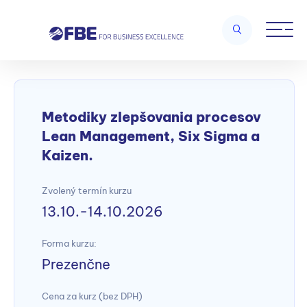
Home
/
Systémy plánovania a zefektívňovania procesov
/
Metodiky
zlepšovania procesov Lean Management, Six Sigma a Kaizen.
Metodiky zlepšovania procesov
Lean Management, Six Sigma a
Kaizen.
Zvolený termín kurzu
13.10.-14.10.2026
Forma kurzu:
Prezenčne
Cena za kurz (bez DPH)