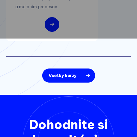
a meraním procesov.
Všetky kurzy
Dohodnite si