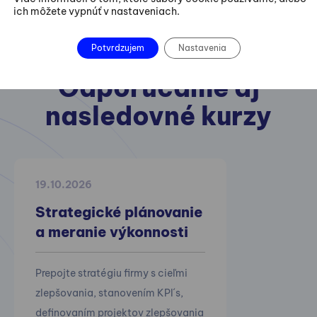
ich môžete vypnúť v nastaveniach.
Potvrdzujem
Nastavenia
Odporúčame aj
nasledovné kurzy
19.10.2026
Strategické plánovanie
a meranie výkonnosti
Prepojte stratégiu firmy s cieľmi
zlepšovania, stanovením KPI´s,
definovaním projektov zlepšovania