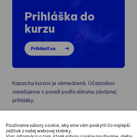
Prihláška do
kurzu
Prihlásiť sa
Kapacita kurzov je obmedzená. Účastníkov
zaraďujeme v poradí podľa dátumu záväznej
prihlášky.
Používame súbory cookie, aby sme vám poskytli čo najlepší
zážitok z našej webovej stránky.
Viac informácií o tom, ktoré súbory cookie používame, alebo